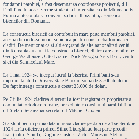
fondatorii parohiei, a fost desemnat sa coordoneze proiectul, d-l
Emil fiind in aceea vreme student la Universitatea din Minneapolis.
Forma ahitecturala sa convenit sa fie still bizantin, asemenea
bisericilor din Romania.
La constructia bisericii au contribuit in mare parte membrii parohiei,
acestia donandu-si timpul si munca pentru constructia frumoasei
cladiri. De mentionat ca si alti emgranti de alte nationalitati veniti
din Romania au ajutat la constructia biserici, dintre care amintim pe
George Waldhauser, Otto Kramer, Nick Woog si Nick Barti, veniti
si ei din Sannicolaul Mare.
La 1 mai 1924 s-a inceput lucrul la biserica. Primi bani s-au
imprumutat de la Drovers State Bank in suma de 8.200 de dolari.
De fapt intreaga constructie a costat 25.000 de dolari.
Pe 7 iulie 1924 cladirea si terenul a fost inregistrat ca proprietate a
comunitati ortodoxe romane, presedintele consiliului parohial fiind
d-l Stefan Secarea iar secretar d-l Mitchell Choban.
S-a slujit pentru prima data in noua cladire pe data de 24 septembrie
1924 iar la oficierea primei Sfinte Liturghii au luat parte preotii:
Ioan (John) Stanila, Grigorie Coste si Victor Muresan. Stefan