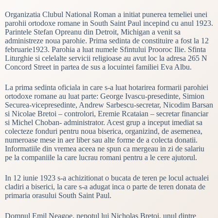
Organizatia Clubul National Roman a initiat punerea temeliei unei
parohii ortodoxe romane in South Saint Paul incepind cu anul 1923.
Parintele Stefan Opreanu din Detroit, Michigan a venit sa
administreze noua parohie. Prima sedinta de constituire a fost la 12
februarie1923. Parohia a luat numele Sfintului Prooroc Ilie. Sfinta
Liturghie si celelalte servicii religioase au avut loc la adresa 265 N
Concord Street in partea de sus a locuintei familiei Eva Albu.
La prima sedinta oficiala in care s-a luat hotarirea formarii parohiei
ortodoxe romane au luat parte: George Ivascu-presedinte, Simion
Securea-vicepresedinte, Andrew Sarbescu-secretar, Nicodim Barsan
si Nicolae Bretoi – controlori, Eremie Rcataian – secretar financiar
si Michel Choban- administrator. Acest grup a inceput imediat sa
colecteze fonduri pentru noua biserica, organizind, de asemenea,
numeroase mese in aer liber sau alte forme de a colecta donatii.
Informatiile din vremea aceea ne spun ca mergeau in zi de salariu
pe la companiile la care lucrau romani pentru a le cere ajutorul.
In 12 iunie 1923 s-a achizitionat o bucata de teren pe locul actualei
cladiri a biserici, la care s-a adugat inca o parte de teren donata de
primaria orasului South Saint Paul.
Domnul Emil Neagoe, nepotul lui Nicholas Bretoi, unul dintre