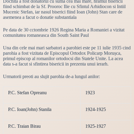
Dochita a fost donatorul cu suma cea mai mare, hramul bisericii
fiind schimbat de la Sf. Prooroc Ilie cu Sfintul Arhidiocon si Intiil
Mucenic Stefan, iar nasul biserici fiind Ioan (John) Stan care de
asemenea a facut o donatie substantiala
Pe data de 30 cctombrie 1926 Regina Maria a Romaniei a vizitat
comunitatea romaneasca din South Saint Paul
Una din cele mai mari sarbatori a parohiei este pe 11 iulie 1935 cind
parohia a fost vizitata de Episcopul Ortodox Policarp Morușca,
primul episcop al romanilor ortodocsi din Statele Unite. La acea
data s-a facut si sfintirea bisericii in prezenta unui ierarh.
Urmatorii preoti au slujit parohia de-a lungul anilor:
P.C. Stefan Opreanu
1923
P.C. Ioan(John) Stanila
1924-1925
P.C. Traian Birau
1925-1927