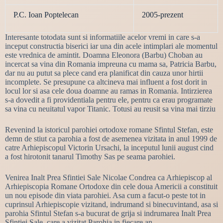
P.C. Ioan Poptelecan
2005-prezent
Interesante totodata sunt si informatiile acelor vremi in care s-a
inceput constructia biserici iar una din acele intimplari ale momentul
este vrednica de amintit. Doamna Eleonora (Barbu) Choban au
incercat sa vina din Romania impreuna cu mama sa, Patricia Barbu,
dar nu au putut sa plece cand era planificat din cauza unor hirtii
incomplete. Se presupune ca altcineva mai influent a fost dorit in
locul lor si asa cele doua doamne au ramas in Romania. Intirzierea
s-a dovedit a fi providentiala pentru ele, pentru ca erau programate
sa vina cu neuitatul vapor Titanic. Totusi au reusit sa vina mai tirziu
Revenind la istoricul parohiei ortodoxe romane Sfintul Stefan, este
demn de stiut ca parohia a fost de asemenea vizitata in anul 1999 de
catre Arhiepiscopul Victorin Ursachi, la inceputul lunii august cind
a fost hirotonit tanarul Timothy Sas pe seama parohiei.
Venirea Inalt Prea Sfintiei Sale Nicolae Condrea ca Arhiepiscop al
Arhiepiscopia Romane Ortodoxe din cele doua Americii a constituit
un nou episode din viata parohiei. Asa cum a facut-o peste tot in
cuprinsul Arhiepiscopie vizitand, indrumand si binecuvintand, asa si
parohia Sfintul Stefan s-a bucurat de grija si indrumarea Inalt Prea
Sfintiei Sale, care a vizitat Parohia in fiecare an.