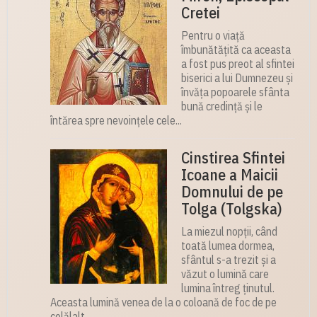
Cretei
Pentru o viață
îmbunătățită ca aceasta
a fost pus preot al sfintei
biserici a lui Dumnezeu și
învăța popoarele sfânta
bună credință și le
întărea spre nevoințele cele...
Cinstirea Sfintei
Icoane a Maicii
Domnului de pe
Tolga (Tolgska)
La miezul nopții, când
toată lumea dormea,
sfântul s-a trezit și a
văzut o lumină care
lumina întreg ținutul.
Aceasta lumină venea de la o coloană de foc de pe
celălalt...