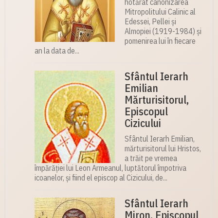
hotărât canonizarea
Mitropolitului Calinic al
Edessei, Pellei și
Almopiei (1919-1984) și
pomenirea lui în fiecare
an la data de...
Sfântul Ierarh
Emilian
Mărturisitorul,
Episcopul
Cizicului
Sfântul Ierarh Emilian,
mărturisitorul lui Hristos,
a trăit pe vremea
împărăției lui Leon Armeanul, luptătorul împotriva
icoanelor, și fiind el episcop al Cizicului, de...
Sfântul Ierarh
Miron, Episcopul