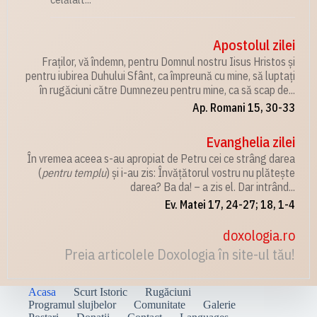
Apostolul zilei
Fraților, vă îndemn, pentru Domnul nostru Iisus Hristos și
pentru iubirea Duhului Sfânt, ca împreună cu mine, să luptați
în rugăciuni către Dumnezeu pentru mine, ca să scap de...
Ap. Romani 15, 30-33
Evanghelia zilei
În vremea aceea s-au apropiat de Petru cei ce strâng darea
(
pentru templu
) și i-au zis: Învățătorul vostru nu plătește
darea? Ba da! – a zis el. Dar intrând...
Ev. Matei 17, 24-27; 18, 1-4
doxologia.ro
Preia articolele Doxologia în site-ul tău!
Acasa
Scurt Istoric
Rugăciuni
Programul slujbelor
Comunitate
Galerie