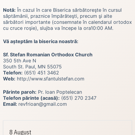
Notă:
În cazul în care Biserica sărbătoreşte în cursul
săptămânii, praznice împărăteşti, precum şi alte
sărbători importante (consemnate în calendarul ortodox
cu cruce roşie), slujba va începe la ora10:00 AM.
Vă așteptăm la biserica noastră:
Sf. Stefan Romanian Orthodox Church
350 5th Ave N
South St. Paul, MN 55075
Telefon:
(651) 451 3462
Web:
http://www.sfantulstefan.com
Părinte paroh:
Pr. Ioan Poptelecan
Telefon părinte (acasă):
(651) 270 2347
Email:
revfrioan@gmail.com
8 August