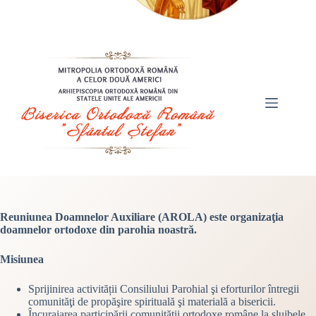
Reuniunea Doamnelor Auxiliare (AROLA) este organizaţia
doamnelor ortodoxe din parohia noastră.
Misiunea
Sprijinirea activității Consiliului Parohial şi eforturilor întregii
comunităţi de propăşire spirituală şi materială a bisericii.
Încurajarea participării comunităţii ortodoxe române la slujbele