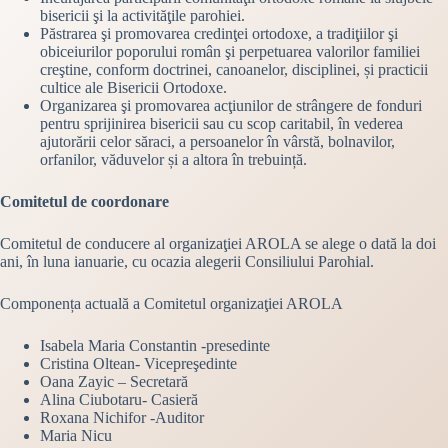
bisericii şi la activităţile parohiei.
Păstrarea şi promovarea credinţei ortodoxe, a tradiţiilor şi
obiceiurilor poporului român şi perpetuarea valorilor familiei
creştine, conform doctrinei, canoanelor, disciplinei, și practicii
cultice ale Bisericii Ortodoxe.
Organizarea şi promovarea acţiunilor de strângere de fonduri
pentru sprijinirea bisericii sau cu scop caritabil, în vederea
ajutorării celor săraci, a persoanelor în vârstă, bolnavilor,
orfanilor, văduvelor și a altora în trebuință.
Comitetul de coordonare
Comitetul de conducere al organizaţiei AROLA se alege o dată la doi
ani, în luna ianuarie, cu ocazia alegerii Consiliului Parohial.
Componența actuală a Comitetul organizaţiei AROLA
Isabela Maria Constantin -presedinte
Cristina Oltean- Vicepreşedinte
Oana Zayic – Secretară
Alina Ciubotaru- Casieră
Roxana Nichifor -Auditor
Maria Nicu